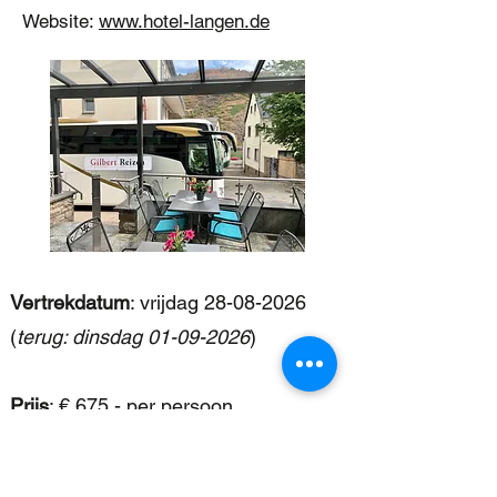
Website:
www.hotel-langen.de
Vertrekdatum
: vrijdag
28-08-2026
(
terug: dinsdag
01-09-2026
)
Prijs
: € 675,- per persoon
(
Toeslag
1-
pers. kamer
: € 95
,- per