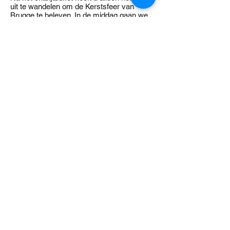
uit te wandelen om de Kerstsfeer van
Brugge te beleven. In de middag gaan we
met bagage en al weer terug naar
Nederland, met onderweg nog een
afscheidsdiner voordat u weer uitstapt
waar u gister bent begonnen.
Uw hotel:
Ibis Brugge Centrum, Katelijnestraat 65A,
8000 Brugge
Vertrekdatum: woensdag
13-12-2023
(terug: donderdag
14-12-2023)
Prijs: € 209,- per persoon