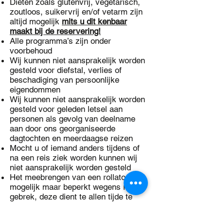
Diëten zoals glutenvrij, vegetarisch,
zoutloos, suikervrij en/of vetarm zijn
altijd mogelijk
mits u dit kenbaar
maakt bij de reservering!
Alle programma’s zijn onder
voorbehoud
Wij kunnen niet aansprakelijk worden
gesteld voor diefstal, verlies of
beschadiging van persoonlijke
eigendommen
Wij kunnen niet aansprakelijk worden
gesteld voor geleden letsel aan
personen als gevolg van deelname
aan door ons georganiseerde
dagtochten en meerdaagse reizen
Mocht u of iemand anders tijdens of
na een reis ziek worden kunnen wij
niet aansprakelijk worden gesteld
Het meebrengen van een rollator is
mogelijk maar beperkt wegens ruimte
gebrek, deze dient te allen tijde te
worden opgegeven bij de reservering
(
mandjes thuis laten a.u.b.
).
Niet